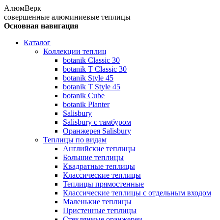
АлюмВерк
совершенные алюминиевые теплицы
Основная навигация
Каталог
Коллекции теплиц
botanik Classic 30
botanik T Classic 30
botanik Style 45
botanik Т Style 45
botanik Cube
botanik Planter
Salisbury
Salisbury с тамбуром
Оранжерея Salisbury
Теплицы по видам
Английские теплицы
Большие теплицы
Квадратные теплицы
Классические теплицы
Теплицы прямостенные
Классические теплицы с отдельным входом
Маленькие теплицы
Пристенные теплицы
Стеклянные оранжереи