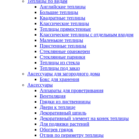
Теплицы по видам
Английские теплицы
Большие теплицы
Квадратные теплицы
Классические теплицы
Теплицы прямостенные
Классические теплицы с отдельным входом
Маленькие теплицы
Пристенные теплицы
Стеклянные оранжереи
Стеклянные парники
Теплицы из стекла
Теплицы под заказ
Аксессуары для загородного дома
Бокс для хранения
Аксессуары
Аппараты для проветривания
Вентиляция
Грядки из лиственницы
Двери к теплице
Декоративный шпиль
Декоративный элемент на конек теплицы
Для подвязки растений
Обогрев грядок
Отлив по периметру теплицы