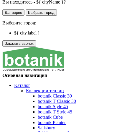
Вы находитесь - ${ cityName }?
Да, верно
Выбрать город
Выберите город:
${ city.label }
Заказать звонок
Основная навигация
Каталог
Коллекции теплиц
botanik Classic 30
botanik T Classic 30
botanik Style 45
botanik Т Style 45
botanik Cube
botanik Planter
Salisbury