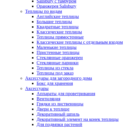
Salisbury с тамбуром
Оранжерея Salisbury
Теплицы по видам
Английские теплицы
Большие теплицы
Квадратные теплицы
Классические теплицы
Теплицы прямостенные
Классические теплицы с отдельным входом
Маленькие теплицы
Пристенные теплицы
Стеклянные оранжереи
Стеклянные парники
Теплицы из стекла
Теплицы под заказ
Аксессуары для загородного дома
Бокс для хранения
Аксессуары
Аппараты для проветривания
Вентиляция
Грядки из лиственницы
Двери к теплице
Декоративный шпиль
Декоративный элемент на конек теплицы
Для подвязки растений