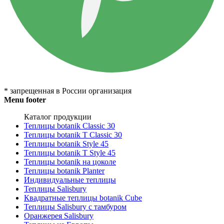
* запрещенная в России организация
Menu footer
Каталог продукции
Теплицы botanik Classic 30
Теплицы botanik T Classic 30
Теплицы botanik Style 45
Теплицы botanik Т Style 45
Теплицы botanik на цоколе
Теплицы botanik Planter
Индивидуальные теплицы
Теплицы Salisbury
Квадратные теплицы botanik Cube
Теплицы Salisbury с тамбуром
Оранжерея Salisbury