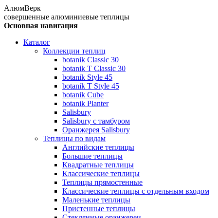
АлюмВерк
совершенные алюминиевые теплицы
Основная навигация
Каталог
Коллекции теплиц
botanik Classic 30
botanik T Classic 30
botanik Style 45
botanik Т Style 45
botanik Cube
botanik Planter
Salisbury
Salisbury с тамбуром
Оранжерея Salisbury
Теплицы по видам
Английские теплицы
Большие теплицы
Квадратные теплицы
Классические теплицы
Теплицы прямостенные
Классические теплицы с отдельным входом
Маленькие теплицы
Пристенные теплицы
Стеклянные оранжереи