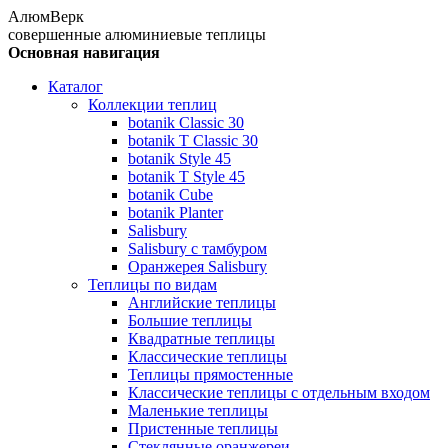
АлюмВерк
совершенные алюминиевые теплицы
Основная навигация
Каталог
Коллекции теплиц
botanik Classic 30
botanik T Classic 30
botanik Style 45
botanik Т Style 45
botanik Cube
botanik Planter
Salisbury
Salisbury с тамбуром
Оранжерея Salisbury
Теплицы по видам
Английские теплицы
Большие теплицы
Квадратные теплицы
Классические теплицы
Теплицы прямостенные
Классические теплицы с отдельным входом
Маленькие теплицы
Пристенные теплицы
Стеклянные оранжереи