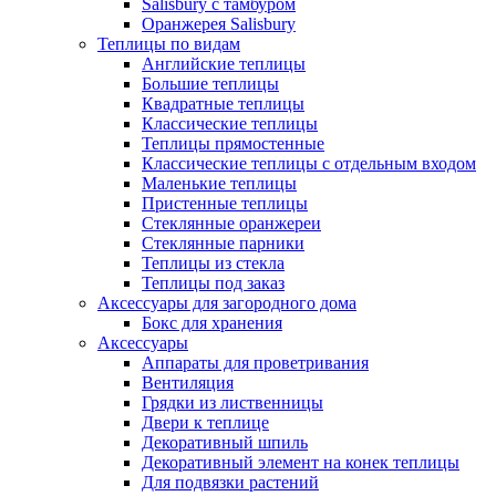
Salisbury с тамбуром
Оранжерея Salisbury
Теплицы по видам
Английские теплицы
Большие теплицы
Квадратные теплицы
Классические теплицы
Теплицы прямостенные
Классические теплицы с отдельным входом
Маленькие теплицы
Пристенные теплицы
Стеклянные оранжереи
Стеклянные парники
Теплицы из стекла
Теплицы под заказ
Аксессуары для загородного дома
Бокс для хранения
Аксессуары
Аппараты для проветривания
Вентиляция
Грядки из лиственницы
Двери к теплице
Декоративный шпиль
Декоративный элемент на конек теплицы
Для подвязки растений