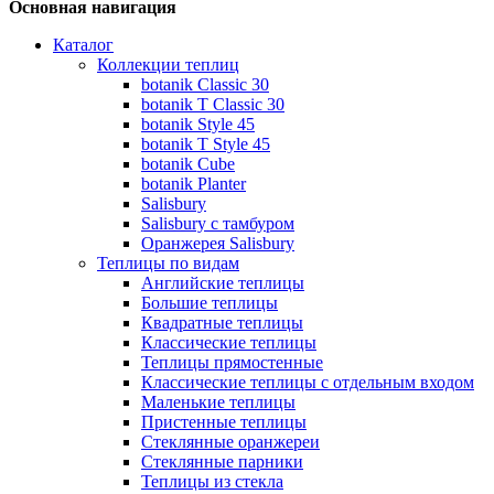
Основная навигация
Каталог
Коллекции теплиц
botanik Classic 30
botanik T Classic 30
botanik Style 45
botanik Т Style 45
botanik Cube
botanik Planter
Salisbury
Salisbury с тамбуром
Оранжерея Salisbury
Теплицы по видам
Английские теплицы
Большие теплицы
Квадратные теплицы
Классические теплицы
Теплицы прямостенные
Классические теплицы с отдельным входом
Маленькие теплицы
Пристенные теплицы
Стеклянные оранжереи
Стеклянные парники
Теплицы из стекла