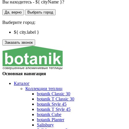
Вы находитесь - ${ cityName }?
Да, верно
Выбрать город
Выберите город:
${ city.label }
Заказать звонок
Основная навигация
Каталог
Коллекции теплиц
botanik Classic 30
botanik T Classic 30
botanik Style 45
botanik Т Style 45
botanik Cube
botanik Planter
Salisbury