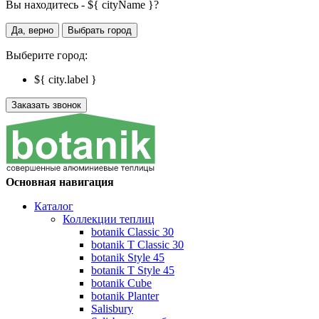
Вы находитесь - ${ cityName }?
Да, верно
Выбрать город
Выберите город:
${ city.label }
Заказать звонок
Основная навигация
Каталог
Коллекции теплиц
botanik Classic 30
botanik T Classic 30
botanik Style 45
botanik Т Style 45
botanik Cube
botanik Planter
Salisbury