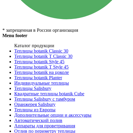
* запрещенная в России организация
Menu footer
Каталог продукции
Теплицы botanik Classic 30
Теплицы botanik T Classic 30
Теплицы botanik Style 45
Теплицы botanik Т Style 45
Теплицы botanik на цоколе
Теплицы botanik Planter
Индивидуальные теплицы
Теплицы Salisbury
Квадратные теплицы botanik Cube
Теплицы Salisbury с тамбуром
Оранжерея Salisbury
Теплицы из Европы
Дополнительные опции и аксессуары
Автоматический полив
Аппараты для проветривания
Отлив по периметру теплицы