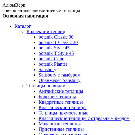
АлюмВерк
совершенные алюминиевые теплицы
Основная навигация
Каталог
Коллекции теплиц
botanik Classic 30
botanik T Classic 30
botanik Style 45
botanik Т Style 45
botanik Cube
botanik Planter
Salisbury
Salisbury с тамбуром
Оранжерея Salisbury
Теплицы по видам
Английские теплицы
Большие теплицы
Квадратные теплицы
Классические теплицы
Теплицы прямостенные
Классические теплицы с отдельным входом
Маленькие теплицы
Пристенные теплицы
Стеклянные оранжереи