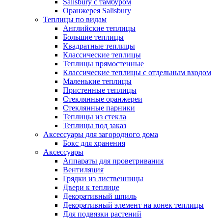
Salisbury с тамбуром
Оранжерея Salisbury
Теплицы по видам
Английские теплицы
Большие теплицы
Квадратные теплицы
Классические теплицы
Теплицы прямостенные
Классические теплицы с отдельным входом
Маленькие теплицы
Пристенные теплицы
Стеклянные оранжереи
Стеклянные парники
Теплицы из стекла
Теплицы под заказ
Аксессуары для загородного дома
Бокс для хранения
Аксессуары
Аппараты для проветривания
Вентиляция
Грядки из лиственницы
Двери к теплице
Декоративный шпиль
Декоративный элемент на конек теплицы
Для подвязки растений