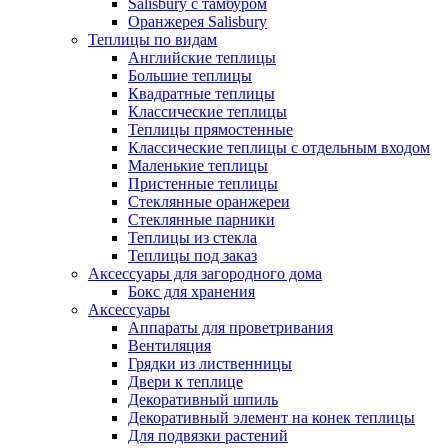
Salisbury с тамбуром
Оранжерея Salisbury
Теплицы по видам
Английские теплицы
Большие теплицы
Квадратные теплицы
Классические теплицы
Теплицы прямостенные
Классические теплицы с отдельным входом
Маленькие теплицы
Пристенные теплицы
Стеклянные оранжереи
Стеклянные парники
Теплицы из стекла
Теплицы под заказ
Аксессуары для загородного дома
Бокс для хранения
Аксессуары
Аппараты для проветривания
Вентиляция
Грядки из лиственницы
Двери к теплице
Декоративный шпиль
Декоративный элемент на конек теплицы
Для подвязки растений