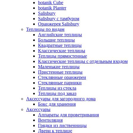
botanik Cube
botanik Planter
Salisbury
Salisbury с тамбуром
Оранжерея Salisbury
Теплицы по видам
Английские теплицы
Большие теплицы
Квадратные теплицы
Классические теплицы
Теплицы прямостенные
Классические теплицы с отдельным входом
Маленькие теплицы
Пристенные теплицы
Стеклянные оранжереи
Стеклянные парники
Теплицы из стекла
Теплицы под заказ
Аксессуары для загородного дома
Бокс для хранения
Аксессуары
Аппараты для проветривания
Вентиляция
Грядки из лиственницы
Двери к теплице