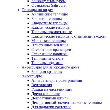
Salisbury с тамбуром
Оранжерея Salisbury
Теплицы по видам
Английские теплицы
Большие теплицы
Квадратные теплицы
Классические теплицы
Теплицы прямостенные
Классические теплицы с отдельным входом
Маленькие теплицы
Пристенные теплицы
Стеклянные оранжереи
Стеклянные парники
Теплицы из стекла
Теплицы под заказ
Аксессуары для загородного дома
Бокс для хранения
Аксессуары
Аппараты для проветривания
Вентиляция
Грядки из лиственницы
Двери к теплице
Декоративный шпиль
Декоративный элемент на конек теплицы
Для подвязки растений