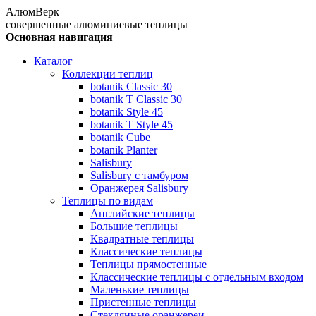
АлюмВерк
совершенные алюминиевые теплицы
Основная навигация
Каталог
Коллекции теплиц
botanik Classic 30
botanik T Classic 30
botanik Style 45
botanik Т Style 45
botanik Cube
botanik Planter
Salisbury
Salisbury с тамбуром
Оранжерея Salisbury
Теплицы по видам
Английские теплицы
Большие теплицы
Квадратные теплицы
Классические теплицы
Теплицы прямостенные
Классические теплицы с отдельным входом
Маленькие теплицы
Пристенные теплицы
Стеклянные оранжереи