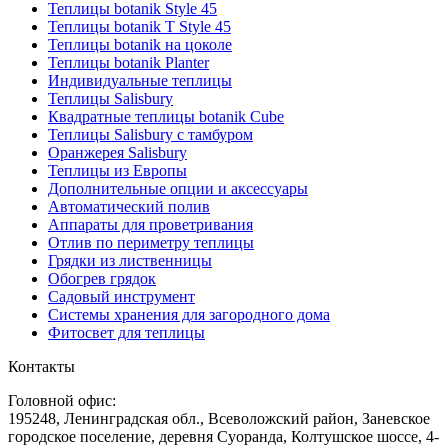
Теплицы botanik Style 45
Теплицы botanik Т Style 45
Теплицы botanik на цоколе
Теплицы botanik Planter
Индивидуальные теплицы
Теплицы Salisbury
Квадратные теплицы botanik Cube
Теплицы Salisbury с тамбуром
Оранжерея Salisbury
Теплицы из Европы
Дополнительные опции и аксессуары
Автоматический полив
Аппараты для проветривания
Отлив по периметру теплицы
Грядки из лиственницы
Обогрев грядок
Садовый инструмент
Системы хранения для загородного дома
Фитосвет для теплицы
Контакты
Головной офис:
195248, Ленинградская обл., Всеволожский район, Заневское
городское поселение, деревня Суоранда, Колтушское шоссе, 4-