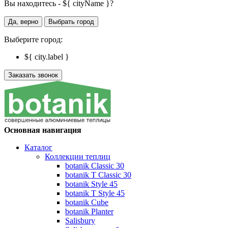
Вы находитесь - ${ cityName }?
Да, верно
Выбрать город
Выберите город:
${ city.label }
Заказать звонок
Основная навигация
Каталог
Коллекции теплиц
botanik Classic 30
botanik T Classic 30
botanik Style 45
botanik Т Style 45
botanik Cube
botanik Planter
Salisbury