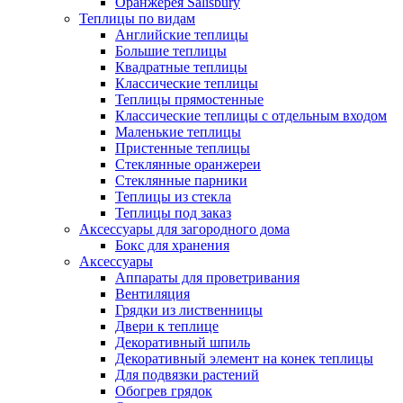
Оранжерея Salisbury
Теплицы по видам
Английские теплицы
Большие теплицы
Квадратные теплицы
Классические теплицы
Теплицы прямостенные
Классические теплицы с отдельным входом
Маленькие теплицы
Пристенные теплицы
Стеклянные оранжереи
Стеклянные парники
Теплицы из стекла
Теплицы под заказ
Аксессуары для загородного дома
Бокс для хранения
Аксессуары
Аппараты для проветривания
Вентиляция
Грядки из лиственницы
Двери к теплице
Декоративный шпиль
Декоративный элемент на конек теплицы
Для подвязки растений
Обогрев грядок