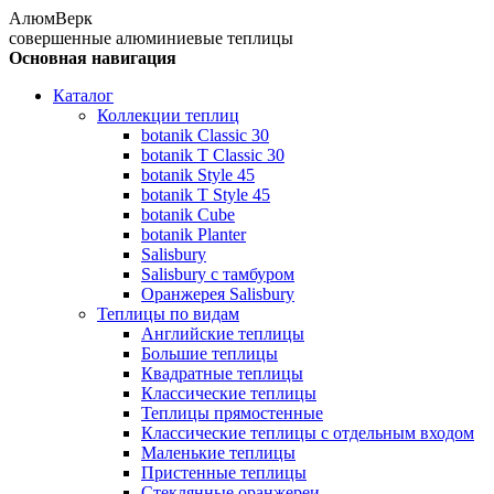
АлюмВерк
совершенные алюминиевые теплицы
Основная навигация
Каталог
Коллекции теплиц
botanik Classic 30
botanik T Classic 30
botanik Style 45
botanik Т Style 45
botanik Cube
botanik Planter
Salisbury
Salisbury с тамбуром
Оранжерея Salisbury
Теплицы по видам
Английские теплицы
Большие теплицы
Квадратные теплицы
Классические теплицы
Теплицы прямостенные
Классические теплицы с отдельным входом
Маленькие теплицы
Пристенные теплицы
Стеклянные оранжереи