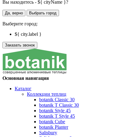
Вы находитесь - ${ cityName }?
Да, верно
Выбрать город
Выберите город:
${ city.label }
Заказать звонок
Основная навигация
Каталог
Коллекции теплиц
botanik Classic 30
botanik T Classic 30
botanik Style 45
botanik Т Style 45
botanik Cube
botanik Planter
Salisbury