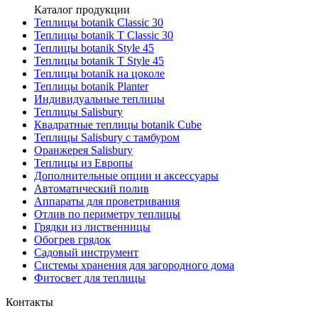
Каталог продукции
Теплицы botanik Classic 30
Теплицы botanik T Classic 30
Теплицы botanik Style 45
Теплицы botanik Т Style 45
Теплицы botanik на цоколе
Теплицы botanik Planter
Индивидуальные теплицы
Теплицы Salisbury
Квадратные теплицы botanik Cube
Теплицы Salisbury с тамбуром
Оранжерея Salisbury
Теплицы из Европы
Дополнительные опции и аксессуары
Автоматический полив
Аппараты для проветривания
Отлив по периметру теплицы
Грядки из лиственницы
Обогрев грядок
Садовый инструмент
Системы хранения для загородного дома
Фитосвет для теплицы
Контакты