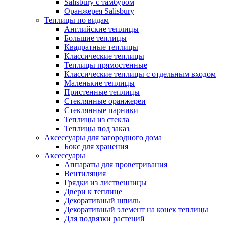
Salisbury с тамбуром
Оранжерея Salisbury
Теплицы по видам
Английские теплицы
Большие теплицы
Квадратные теплицы
Классические теплицы
Теплицы прямостенные
Классические теплицы с отдельным входом
Маленькие теплицы
Пристенные теплицы
Стеклянные оранжереи
Стеклянные парники
Теплицы из стекла
Теплицы под заказ
Аксессуары для загородного дома
Бокс для хранения
Аксессуары
Аппараты для проветривания
Вентиляция
Грядки из лиственницы
Двери к теплице
Декоративный шпиль
Декоративный элемент на конек теплицы
Для подвязки растений