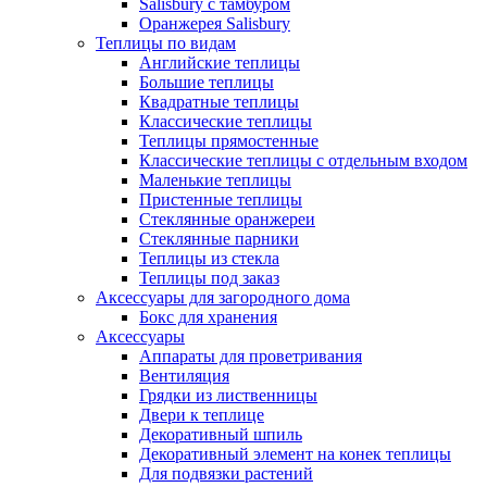
Salisbury с тамбуром
Оранжерея Salisbury
Теплицы по видам
Английские теплицы
Большие теплицы
Квадратные теплицы
Классические теплицы
Теплицы прямостенные
Классические теплицы с отдельным входом
Маленькие теплицы
Пристенные теплицы
Стеклянные оранжереи
Стеклянные парники
Теплицы из стекла
Теплицы под заказ
Аксессуары для загородного дома
Бокс для хранения
Аксессуары
Аппараты для проветривания
Вентиляция
Грядки из лиственницы
Двери к теплице
Декоративный шпиль
Декоративный элемент на конек теплицы
Для подвязки растений