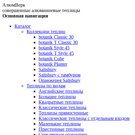
АлюмВерк
совершенные алюминиевые теплицы
Основная навигация
Каталог
Коллекции теплиц
botanik Classic 30
botanik T Classic 30
botanik Style 45
botanik Т Style 45
botanik Cube
botanik Planter
Salisbury
Salisbury с тамбуром
Оранжерея Salisbury
Теплицы по видам
Английские теплицы
Большие теплицы
Квадратные теплицы
Классические теплицы
Теплицы прямостенные
Классические теплицы с отдельным входом
Маленькие теплицы
Пристенные теплицы
Стеклянные оранжереи