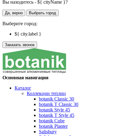
Вы находитесь - ${ cityName }?
Да, верно
Выбрать город
Выберите город:
${ city.label }
Заказать звонок
Основная навигация
Каталог
Коллекции теплиц
botanik Classic 30
botanik T Classic 30
botanik Style 45
botanik Т Style 45
botanik Cube
botanik Planter
Salisbury