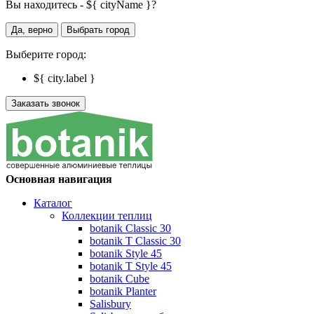
Вы находитесь - ${ cityName }?
Да, верно
Выбрать город
Выберите город:
${ city.label }
Заказать звонок
Основная навигация
Каталог
Коллекции теплиц
botanik Classic 30
botanik T Classic 30
botanik Style 45
botanik Т Style 45
botanik Cube
botanik Planter
Salisbury