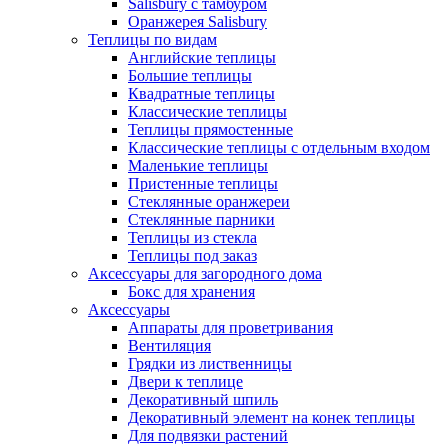
Salisbury с тамбуром
Оранжерея Salisbury
Теплицы по видам
Английские теплицы
Большие теплицы
Квадратные теплицы
Классические теплицы
Теплицы прямостенные
Классические теплицы с отдельным входом
Маленькие теплицы
Пристенные теплицы
Стеклянные оранжереи
Стеклянные парники
Теплицы из стекла
Теплицы под заказ
Аксессуары для загородного дома
Бокс для хранения
Аксессуары
Аппараты для проветривания
Вентиляция
Грядки из лиственницы
Двери к теплице
Декоративный шпиль
Декоративный элемент на конек теплицы
Для подвязки растений