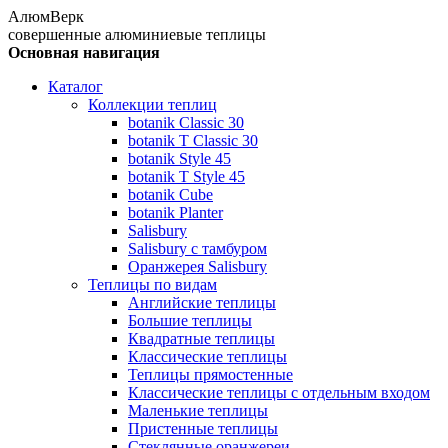
АлюмВерк
совершенные алюминиевые теплицы
Основная навигация
Каталог
Коллекции теплиц
botanik Classic 30
botanik T Classic 30
botanik Style 45
botanik Т Style 45
botanik Cube
botanik Planter
Salisbury
Salisbury с тамбуром
Оранжерея Salisbury
Теплицы по видам
Английские теплицы
Большие теплицы
Квадратные теплицы
Классические теплицы
Теплицы прямостенные
Классические теплицы с отдельным входом
Маленькие теплицы
Пристенные теплицы
Стеклянные оранжереи