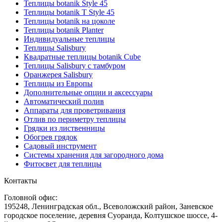
Теплицы botanik Style 45
Теплицы botanik Т Style 45
Теплицы botanik на цоколе
Теплицы botanik Planter
Индивидуальные теплицы
Теплицы Salisbury
Квадратные теплицы botanik Cube
Теплицы Salisbury с тамбуром
Оранжерея Salisbury
Теплицы из Европы
Дополнительные опции и аксессуары
Автоматический полив
Аппараты для проветривания
Отлив по периметру теплицы
Грядки из лиственницы
Обогрев грядок
Садовый инструмент
Системы хранения для загородного дома
Фитосвет для теплицы
Контакты
Головной офис:
195248, Ленинградская обл., Всеволожский район, Заневское
городское поселение, деревня Суоранда, Колтушское шоссе, 4-