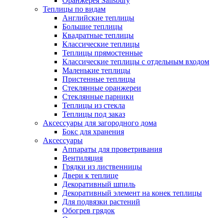
Оранжерея Salisbury
Теплицы по видам
Английские теплицы
Большие теплицы
Квадратные теплицы
Классические теплицы
Теплицы прямостенные
Классические теплицы с отдельным входом
Маленькие теплицы
Пристенные теплицы
Стеклянные оранжереи
Стеклянные парники
Теплицы из стекла
Теплицы под заказ
Аксессуары для загородного дома
Бокс для хранения
Аксессуары
Аппараты для проветривания
Вентиляция
Грядки из лиственницы
Двери к теплице
Декоративный шпиль
Декоративный элемент на конек теплицы
Для подвязки растений
Обогрев грядок