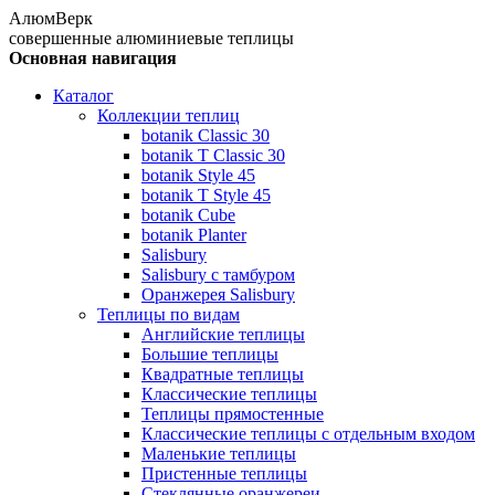
АлюмВерк
совершенные алюминиевые теплицы
Основная навигация
Каталог
Коллекции теплиц
botanik Classic 30
botanik T Classic 30
botanik Style 45
botanik Т Style 45
botanik Cube
botanik Planter
Salisbury
Salisbury с тамбуром
Оранжерея Salisbury
Теплицы по видам
Английские теплицы
Большие теплицы
Квадратные теплицы
Классические теплицы
Теплицы прямостенные
Классические теплицы с отдельным входом
Маленькие теплицы
Пристенные теплицы
Стеклянные оранжереи