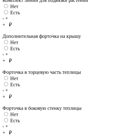
Комплект линии для подвязки растений
Нет
Есть
-
+
+
₽
Дополнительная форточка на крышу
Нет
Есть
-
+
+
₽
Форточка в торцевую часть теплицы
Нет
Есть
-
+
+
₽
Форточка в боковую стенку теплицы
Нет
Есть
-
+
+
₽