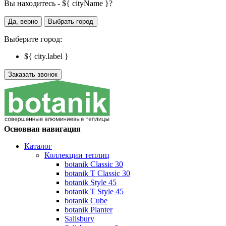
Вы находитесь - ${ cityName }?
Да, верно
Выбрать город
Выберите город:
${ city.label }
Заказать звонок
Основная навигация
Каталог
Коллекции теплиц
botanik Classic 30
botanik T Classic 30
botanik Style 45
botanik Т Style 45
botanik Cube
botanik Planter
Salisbury