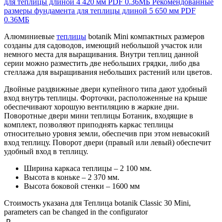
для теплицы длиной 4 420 мм
PDF
0.36МБ
Рекомендованные
размеры фундамента для теплицы длиной 5 650 мм
PDF
0.36МБ
Алюминиевые
теплицы
botanik Mini компактных размеров
созданы для садоводов, имеющий небольшой участок или
немного места для выращивания. Внутри теплиц данной
серии можно разместить две небольших грядки, либо два
стеллажа для выращивания небольших растений или цветов.
Двойные раздвижные двери купейного типа дают удобный
вход внутрь теплицы. Форточки, расположенные на крыше
обеспечивают хорошую вентиляцию в жаркие дни.
Поворотные двери мини теплицы Ботаник, входящие в
комплект, позволяют приподнять каркас теплицы
относительно уровня земли, обеспечив при этом невысокий
вход теплицу. Поворот двери (правый или левый) обеспечит
удобный вход в теплицу.
Ширина каркаса теплицы – 2 100 мм.
Высота в коньке – 2 370 мм.
Высота боковой стенки – 1600 мм
Стоимость указана для Теплица botanik Classic 30 Mini,
parameters can be changed in the configurator