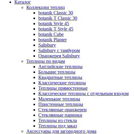
Каталог
Коллекции теплиц
botanik Classic 30
botanik T Classic 30
botanik Style 45
botanik Т Style 45
botanik Cube
botanik Planter
Salisbury
Salisbury с тамбуром
Оранжерея Salisbury
Теплицы по видам
Английские теплицы
Большие теплицы
Квадратные теплицы
Классические теплицы
Теплицы прямостенные
Классические теплицы с отдельным входом
Маленькие теплицы
Пристенные теплицы
Стеклянные оранжереи
Стеклянные парники
Теплицы из стекла
Теплицы под заказ
Аксессуары для загородного дома