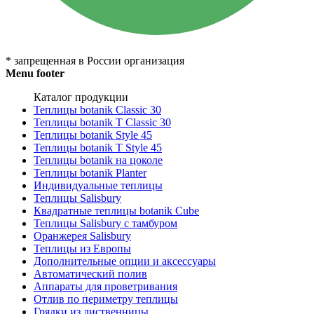
* запрещенная в России организация
Menu footer
Каталог продукции
Теплицы botanik Classic 30
Теплицы botanik T Classic 30
Теплицы botanik Style 45
Теплицы botanik Т Style 45
Теплицы botanik на цоколе
Теплицы botanik Planter
Индивидуальные теплицы
Теплицы Salisbury
Квадратные теплицы botanik Cube
Теплицы Salisbury с тамбуром
Оранжерея Salisbury
Теплицы из Европы
Дополнительные опции и аксессуары
Автоматический полив
Аппараты для проветривания
Отлив по периметру теплицы
Грядки из лиственницы