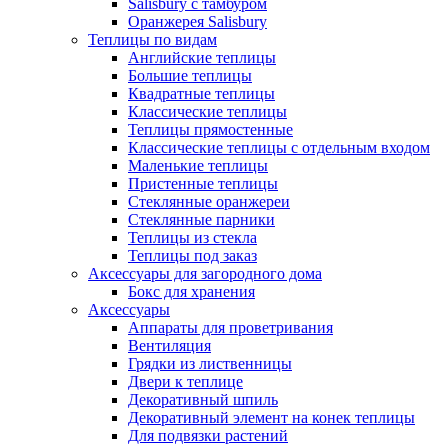
Salisbury с тамбуром
Оранжерея Salisbury
Теплицы по видам
Английские теплицы
Большие теплицы
Квадратные теплицы
Классические теплицы
Теплицы прямостенные
Классические теплицы с отдельным входом
Маленькие теплицы
Пристенные теплицы
Стеклянные оранжереи
Стеклянные парники
Теплицы из стекла
Теплицы под заказ
Аксессуары для загородного дома
Бокс для хранения
Аксессуары
Аппараты для проветривания
Вентиляция
Грядки из лиственницы
Двери к теплице
Декоративный шпиль
Декоративный элемент на конек теплицы
Для подвязки растений