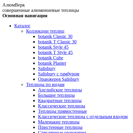
АлюмВерк
совершенные алюминиевые теплицы
Основная навигация
Каталог
Коллекции теплиц
botanik Classic 30
botanik T Classic 30
botanik Style 45
botanik Т Style 45
botanik Cube
botanik Planter
Salisbury
Salisbury с тамбуром
Оранжерея Salisbury
Теплицы по видам
Английские теплицы
Большие теплицы
Квадратные теплицы
Классические теплицы
Теплицы прямостенные
Классические теплицы с отдельным входом
Маленькие теплицы
Пристенные теплицы
Стеклянные оранжереи