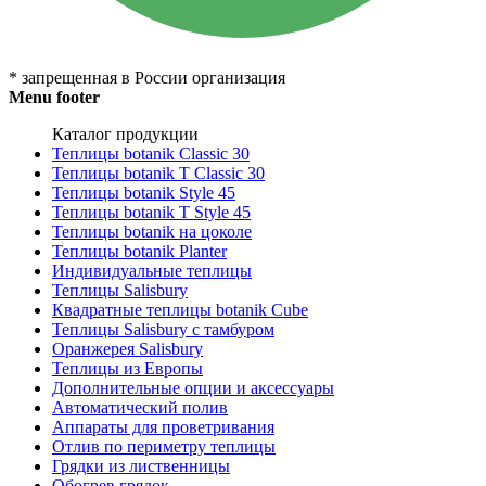
* запрещенная в России организация
Menu footer
Каталог продукции
Теплицы botanik Classic 30
Теплицы botanik T Classic 30
Теплицы botanik Style 45
Теплицы botanik Т Style 45
Теплицы botanik на цоколе
Теплицы botanik Planter
Индивидуальные теплицы
Теплицы Salisbury
Квадратные теплицы botanik Cube
Теплицы Salisbury с тамбуром
Оранжерея Salisbury
Теплицы из Европы
Дополнительные опции и аксессуары
Автоматический полив
Аппараты для проветривания
Отлив по периметру теплицы
Грядки из лиственницы
Обогрев грядок