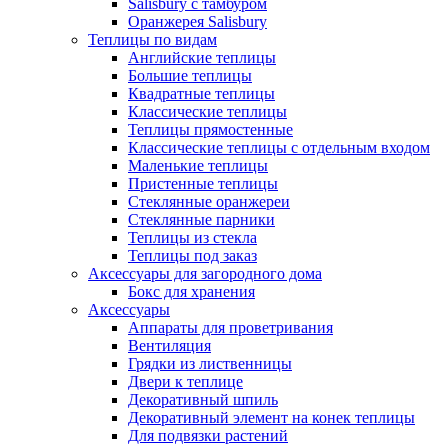
Salisbury с тамбуром
Оранжерея Salisbury
Теплицы по видам
Английские теплицы
Большие теплицы
Квадратные теплицы
Классические теплицы
Теплицы прямостенные
Классические теплицы с отдельным входом
Маленькие теплицы
Пристенные теплицы
Стеклянные оранжереи
Стеклянные парники
Теплицы из стекла
Теплицы под заказ
Аксессуары для загородного дома
Бокс для хранения
Аксессуары
Аппараты для проветривания
Вентиляция
Грядки из лиственницы
Двери к теплице
Декоративный шпиль
Декоративный элемент на конек теплицы
Для подвязки растений