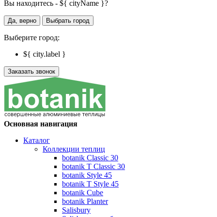
Вы находитесь - ${ cityName }?
Да, верно
Выбрать город
Выберите город:
${ city.label }
Заказать звонок
Основная навигация
Каталог
Коллекции теплиц
botanik Classic 30
botanik T Classic 30
botanik Style 45
botanik Т Style 45
botanik Cube
botanik Planter
Salisbury