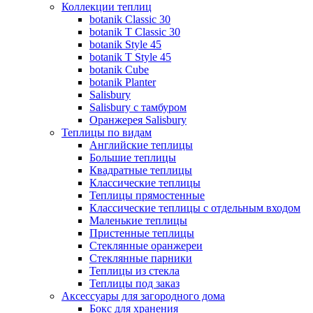
Коллекции теплиц
botanik Classic 30
botanik T Classic 30
botanik Style 45
botanik Т Style 45
botanik Cube
botanik Planter
Salisbury
Salisbury с тамбуром
Оранжерея Salisbury
Теплицы по видам
Английские теплицы
Большие теплицы
Квадратные теплицы
Классические теплицы
Теплицы прямостенные
Классические теплицы с отдельным входом
Маленькие теплицы
Пристенные теплицы
Стеклянные оранжереи
Стеклянные парники
Теплицы из стекла
Теплицы под заказ
Аксессуары для загородного дома
Бокс для хранения