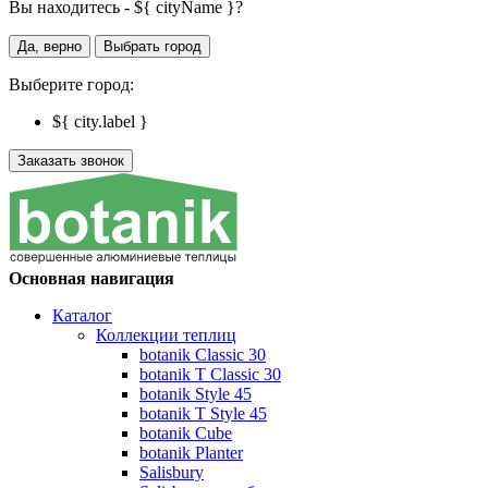
Вы находитесь - ${ cityName }?
Да, верно
Выбрать город
Выберите город:
${ city.label }
Заказать звонок
Основная навигация
Каталог
Коллекции теплиц
botanik Classic 30
botanik T Classic 30
botanik Style 45
botanik Т Style 45
botanik Cube
botanik Planter
Salisbury