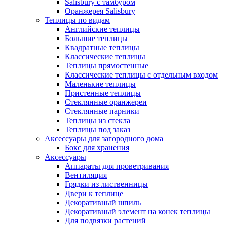
Salisbury с тамбуром
Оранжерея Salisbury
Теплицы по видам
Английские теплицы
Большие теплицы
Квадратные теплицы
Классические теплицы
Теплицы прямостенные
Классические теплицы с отдельным входом
Маленькие теплицы
Пристенные теплицы
Стеклянные оранжереи
Стеклянные парники
Теплицы из стекла
Теплицы под заказ
Аксессуары для загородного дома
Бокс для хранения
Аксессуары
Аппараты для проветривания
Вентиляция
Грядки из лиственницы
Двери к теплице
Декоративный шпиль
Декоративный элемент на конек теплицы
Для подвязки растений