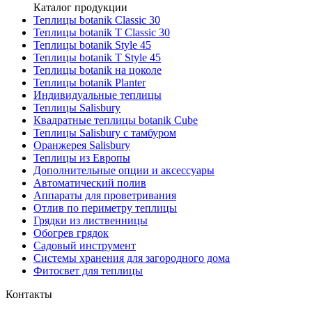
Каталог продукции
Теплицы botanik Classic 30
Теплицы botanik T Classic 30
Теплицы botanik Style 45
Теплицы botanik Т Style 45
Теплицы botanik на цоколе
Теплицы botanik Planter
Индивидуальные теплицы
Теплицы Salisbury
Квадратные теплицы botanik Cube
Теплицы Salisbury с тамбуром
Оранжерея Salisbury
Теплицы из Европы
Дополнительные опции и аксессуары
Автоматический полив
Аппараты для проветривания
Отлив по периметру теплицы
Грядки из лиственницы
Обогрев грядок
Садовый инструмент
Системы хранения для загородного дома
Фитосвет для теплицы
Контакты