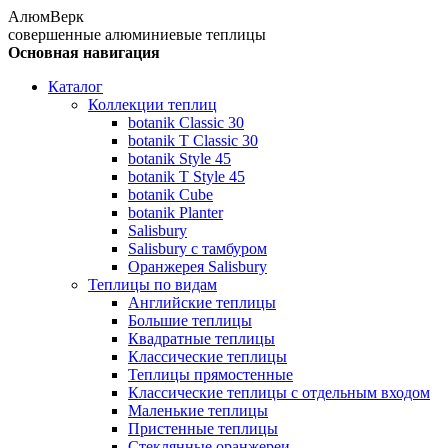
АлюмВерк
совершенные алюминиевые теплицы
Основная навигация
Каталог
Коллекции теплиц
botanik Classic 30
botanik T Classic 30
botanik Style 45
botanik Т Style 45
botanik Cube
botanik Planter
Salisbury
Salisbury с тамбуром
Оранжерея Salisbury
Теплицы по видам
Английские теплицы
Большие теплицы
Квадратные теплицы
Классические теплицы
Теплицы прямостенные
Классические теплицы с отдельным входом
Маленькие теплицы
Пристенные теплицы
Стеклянные оранжереи