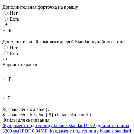
Дополнительная форточка на крышу
Нет
Есть
-
+
+
₽
Дополнительный комплект дверей Standart купейного типа
Нет
Есть
-
+
Вариант окраски:
+
₽
+
₽
${ characteristic.name }:
${ characteristic.value } ${ characteristic.unit }
Файлы для скачивания
Фундамент под теплицу botanik standard 9 м2 (длина теплицы
3200 мм)
PDF
0.04МБ
Фундамент под теплицу botanik standard