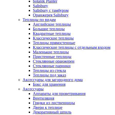
botanik Planter
Salisbury
Salisbury с тамбуром
Оранжерея Salisbury
Теплицы по видам
Английские теплицы
Большие теплицы
Квадратные теплицы
Классические теплицы
Теплицы прямостенные
Классические теплицы с отдельным входом
Маленькие теплицы
Пристенные теплицы
Стеклянные оранжереи
Стеклянные парники
Теплицы из стекла
Теплицы под заказ
Аксессуары для загородного дома
Бокс для хранения
Аксессуары
Аппараты для проветривания
Вентиляция
Грядки из лиственницы
Двери к теплице
Декоративный шпиль